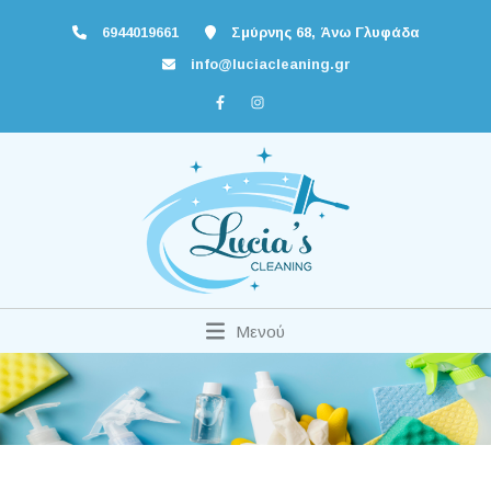
6944019661
Σμύρνης 68, Άνω Γλυφάδα
info@luciacleaning.gr
Μενού